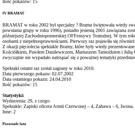
Ilość pokazów: 15
IV BRAMAT
BRAMAT w roku 2002 był specjalny ? Brama świętowała wtedy swoje p
powstania grupy w roku 1996), ponadto jesienią 2001 zawiązana zost
późniejszej Zachodniopomorskiej OFFensywy Teatralnej. W tym rok
osobami z niepełnosprawnościami. Pierwszy raz pojawiła się również
Z okazji pięciolecia spektakle Bramy, które były wtedy prezentowan
Kościółkiem, Pawłem Danilewiczem, Mariuszem Tarnożkiem i Julią C
zwyczajnie nie wypadało natrząsać się z poważnej tematyki przedstaw
Spektakl ostatni raz został zagrany w roku 2010.
Data pierwszego pokazu: 02.07.2002
Data ostatniego pokazu: 24.04.2010
Ilość pokazów: 15
Statystyki:
Wydarzenia: 29, z czego:
Spektakle: Zapiski oficera Armii Czerwonej – 4, Zabawa – 6, Iwona, 
Inne: 2
Pozostałe lata