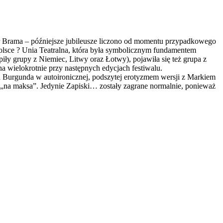
tr Brama – późniejsze jubileusze liczono od momentu przypadkowego
Polsce ? Unia Teatralna, która była symbolicznym fundamentem
 grupy z Niemiec, Litwy oraz Łotwy), pojawiła się też grupa z
a wielokrotnie przy następnych edycjach festiwalu.
ka Burgunda w autoironicznej, podszytej erotyzmem wersji z Markiem
„na maksa”. Jedynie Zapiski… zostały zagrane normalnie, ponieważ