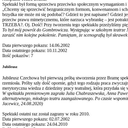
Spektakl był formą sprzeciwu przeciwko społecznym wymaganiom i k
„Chcemy się sprzeciwić bezgranicznym formom, konwenansom i sche
brzydka nie może mi się podobać? Gdzież to jest napisane? Gdzież je
przeciw prawu mimetycznemu, które narzuca wybrankę – jest potrakt
TRZEBA?. Oj. Dość! Przy tworzeniu tego spektaklu przeżyliśmy pięk
To był mój powrót do Gombrowicza. Występując w szkolnym teatrze X
zarazić nim kolejne pokolenie. Pamiętam, że scenografią był skraw
Data pierwszego pokazu: 14.06.2002
Data ostatniego pokazu: 10.11.2002
Ilość pokazów: 7
Jubileusz
Jubileusz Czechowa był pierwszą próbą stworzenia przez Bramę spekt
rzemiosła. Próby szły dość opornie, gdyż tego rodzaju praca zwycza
merytoryczna wiedza z dziedziny pracy teatralnej, która przydała się 
W spektaklu premierowym zagrała Julia Chabraszewska, Anna Pawel 
alternatywnego, młodego teatru zaangażowanego. Po czasie wspomina
Jacewicz, 24.08.2020)
Spektakl ostatni raz został zagrany w roku 2010.
Data pierwszego pokazu: 02.07.2002
Data ostatniego pokazu: 24.04.2010