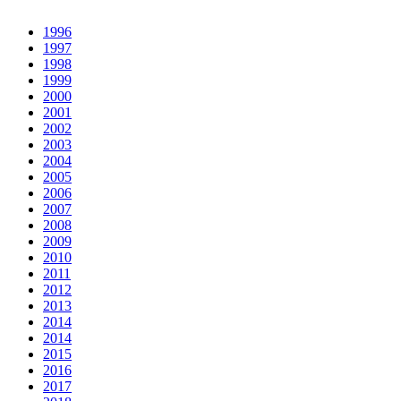
1996
1997
1998
1999
2000
2001
2002
2003
2004
2005
2006
2007
2008
2009
2010
2011
2012
2013
2014
2014
2015
2016
2017