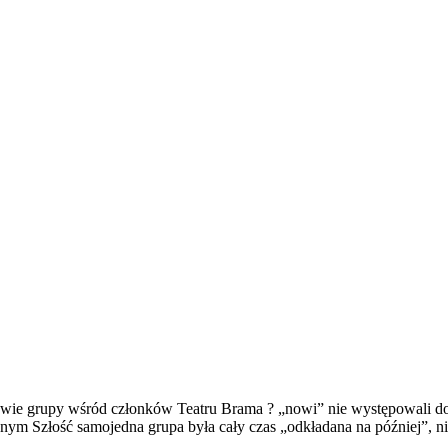
dwie grupy wśród członków Teatru Brama ? „nowi” nie występowali do t
ym Szłość samojedna grupa była cały czas „odkładana na później”, ni