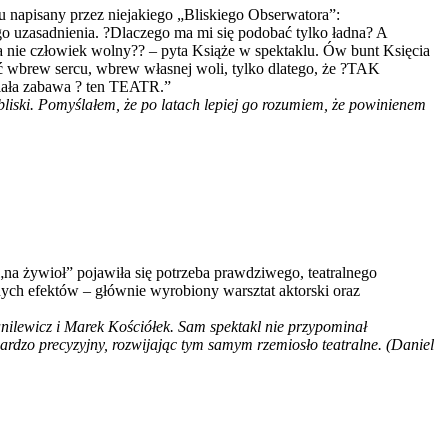
 napisany przez niejakiego „Bliskiego Obserwatora”:
 uzasadnienia. ?Dlaczego ma mi się podobać tylko ładna? A
 a nie człowiek wolny?? – pyta Książe w spektaklu. Ów bunt Księcia
ć wbrew sercu, wbrew własnej woli, tylko dlatego, że ?TAK
niała zabawa ? ten TEATR.”
iski. Pomyślałem, że po latach lepiej go rozumiem, że powinienem
na żywioł” pojawiła się potrzeba prawdziwego, teatralnego
nych efektów – głównie wyrobiony warsztat aktorski oraz
ilewicz i Marek Kościółek. Sam spektakl nie przypominał
dzo precyzyjny, rozwijając tym samym rzemiosło teatralne. (Daniel