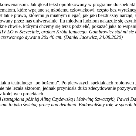
onwenansom. Jak głosił tekst opublikowany w programie do spektaklu
matom, które wpajane są młodemu człowiekowi, często bez wyraźnego
st takie prawo, któremu ja miałbym ulegać, jak jaki bezduszny narząd,
owany przez nas uniwersalnie. Ilu młodym ludziom nakazuje się czyni
ne chwile, którymi chcemy się teraz podzielić, pokazać jaka to wspa
IV LO w Szczecinie, grałem Króla Ignacego. Gombrowicz stał mi się bl
ek czerwonego dywanu 20x 40 cm. (Daniel Jacewicz, 24.08.2020)
aklu teatralnego „po bożemu”. Po pierwszych spektaklach robionych „
jnie nie leżała aktorom, jednak przyniosła dużo zdecydowanie pozytyw
w kolejnych projektach.
(zastąpiona później Aliną Czyżewską i Malwiną Szwaczyk), Paweł Dan
m to jako świetną pracę nad detalami. Budowaliśmy rolę w sposób bar