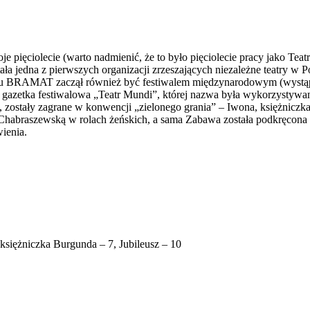
ięciolecie (warto nadmienić, że to było pięciolecie pracy jako Tea
ała jedna z pierwszych organizacji zrzeszających niezależne teatry w 
u BRAMAT zaczął również być festiwalem międzynarodowym (wystąpiły
 gazetka festiwalowa „Teatr Mundi”, której nazwa była wykorzystywan
e, zostały zagrane w konwencji „zielonego grania” – Iwona, księżnicz
habraszewską w rolach żeńskich, a sama Zabawa została podkręcona 
ienia.
księżniczka Burgunda – 7, Jubileusz – 10