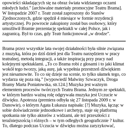
opowieści składających się na obraz świata widzianego oczami
młodych ludzi.” [archiwalne materiały promocyjne Teatru Brama].
W listopadzie 2007 r. Teatr został zaproszony do Stanów
Zjednoczonych, gdzie spędził 4 miesiące w formie rezydencji
artystycznej. Po powrocie zakupiony został bus osobowy, który
umożliwił Bramie prezentację spektakli w całej Polsce, jak i
zagranicą. Był to czas, gdy Teatr funkcjonował „w drodze”.
Brama przez wszystkie lata swojej działalności była silnie związana
z muzyką, która po dziś dzień jest dla Teatru narzędziem w pracy
teatralnej, metodą integracji, a także inspiracją przy pracy nad
kolejnymi spektaklami. „To co Brama robi z głosami i to jaki klimat
wokół tego tworzy, jaką aurę, jak wypełnia przestrzeń dźwiękiem
jest niesamowite. To co się dzieje na scenie, to tylko ułamek tego, co
wydarza się poza nią.” [wypowiedź Malwiny Szwaczyk, Droga
Bramy Marta Poniatowska, str.124.] Muzyka jest ważnym
elementem procesów twórczych Teatru Brama. Jednym ze spektakli,
w którym bardzo ważną rolę odgrywała muzyka jest Uczucie w
dźwięku. Apoteoza (premiera odbyła się 27 listopada 2009 r. w
Danowie), o którym Agata Łukasza napisała: [?] Muzyka, łącząc w
sobie doświadczenie jednostkowe i archetyp, staje się platformą
spotkania nie tylko aktorów z widzami, ale też przeszłości z
teraźniejszością i różnych – w tym odległych geograficznie ? kultur.
To, dlatego podczas Uczucia w dźwięku można zaryzykować,