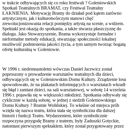
w trakcie odbywających się co roku festiwali ? Goleniowskich
Spotkań Teatralnych BRAMAT, czy Festiwal Teatralny
ŁAKNIENIA. Motywację Bramy do działań pod kątem zarówno
artystycznym, jak i kulturotwórczym stanowi chęć
zrewolucjonizowania relacji pomiędzy artystą na scenie, a widzem.
Spektakl jest okazją do spotkania, a także stwarza płaszczyznę do
dialogu. Jako Stowarzyszenie, Brama wykorzystuje formalne i
nieformalne metody edukacji, stwarzając społeczności lokalnej
możliwość podniesienia jakości życia, a tym samym tworząc bogatą
ofertę kulturalną w Goleniowie.
W 1996 r. siedemnastoletni wówczas Daniel Jacewicz został
poproszony o prowadzenie warsztatów teatralnych dla dzieci,
odbywających się w Goleniowskim Domu Kultury. Zrządzenie losu
spowodowało, że na plakatach informujących o warsztatach wkradł
się błąd i zamiast dzieci, na sali warsztatowej, w sobotę 14 września
1996 r. pojawiła się w większości młodzież. Spotkania odbywały się
cyklicznie w każdą sobotę, w jednej z siedzib Goleniowskiego
Domu Kultury ? Bramie Wolińskiej. To właśnie od miejsca prób
wzięła się nazwa teatru, która stała się symboliczna dla dalszej
historii i funkcji Teatru. Wydarzeniem, które symbolicznie
rozpoczyna przygodę Bramy z teatrem, były Zaduszki Gotyckie,
natomiast pierwszym spektaklem, który został przygotowany przez