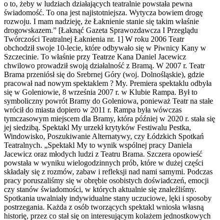
o to, żeby w ludziach działających teatralnie powstała pewna
świadomość. To ona jest najistotniejsza. Wytycza bowiem drogę
rozwoju. I mam nadzieję, że Łaknienie stanie się takim właśnie
drogowskazem.” [Łaknąć Gazeta Sprawozdawcza I Przeglądu
Twórczości Teatralnej Łaknienia nr. 1] W roku 2006 Teatr
obchodził swoje 10-lecie, które odbywało się w Piwnicy Kany w
Szczecinie. To właśnie przy Teatrze Kana Daniel Jacewicz
chwilowo prowadził swoją działalność z Bramą. W 2007 r. Teatr
Brama przeniósł się do Srebrnej Góry (woj. Dolnośląskie), gdzie
pracował nad nowym spektaklem ? My. Premiera spektaklu odbyła
się w Goleniowie, 8 września 2007 r. w Klubie Rampa. Był to
symboliczny powrót Bramy do Goleniowa, ponieważ Teatr na stałe
wrócił do miasta dopiero w 2011 r. Rampa była wówczas
tymczasowym miejscem dla Bramy, która później w 2020 r. stała się
jej siedzibą. Spektakl My urzekł krytyków Festiwalu Pestka,
Windowisko, Poszukiwanie Alternatywy, czy Łódzkich Spotkań
Teatralnych. „Spektakl My to wynik wspólnej pracy Daniela
Jacewicz oraz młodych ludzi z Teatru Brama. Szczera opowieść
powstała w wyniku wielogodzinnych prób, które w dużej części
składały się z rozmów, zabaw i refleksji nad nami samymi. Podczas
pracy poruszaliśmy się w obrębie osobistych doświadczeń, emocji
czy stanów świadomości, w których aktualnie się znaleźliśmy.
Spotkania uwalniały indywidualne stany uczuciowe, lęki i sposoby
postrzegania. Każda z osób tworzących spektakl wniosła własną
historię, przez co stał się on interesującym kolażem jednostkowych