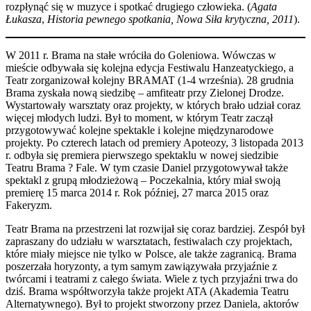
rozpłynąć się w muzyce i spotkać drugiego człowieka. (
Agata
Łukasza
,
Historia pewnego spotkania, Nowa Siła krytyczna, 2011
).
W 2011 r. Brama na stałe wróciła do Goleniowa. Wówczas w
mieście odbywała się kolejna edycja Festiwalu Hanzeatyckiego, a
Teatr zorganizował kolejny BRAMAT (1-4 września). 28 grudnia
Brama zyskała nową siedzibę – amfiteatr przy Zielonej Drodze.
Wystartowały warsztaty oraz projekty, w których brało udział coraz
więcej młodych ludzi. Był to moment, w którym Teatr zaczął
przygotowywać kolejne spektakle i kolejne międzynarodowe
projekty. Po czterech latach od premiery Apoteozy, 3 listopada 2013
r. odbyła się premiera pierwszego spektaklu w nowej siedzibie
Teatru Brama ? Fale. W tym czasie Daniel przygotowywał także
spektakl z grupą młodzieżową – Poczekalnia, który miał swoją
premierę 15 marca 2014 r. Rok później, 27 marca 2015 oraz
Fakeryzm.
Teatr Brama na przestrzeni lat rozwijał się coraz bardziej. Zespół był
zapraszany do udziału w warsztatach, festiwalach czy projektach,
które miały miejsce nie tylko w Polsce, ale także zagranicą. Brama
poszerzała horyzonty, a tym samym zawiązywała przyjaźnie z
twórcami i teatrami z całego świata. Wiele z tych przyjaźni trwa do
dziś. Brama współtworzyła także projekt ATA (Akademia Teatru
Alternatywnego). Był to projekt stworzony przez Daniela, aktorów