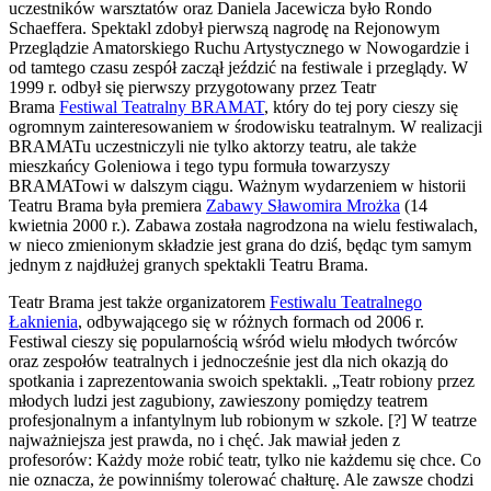
uczestników warsztatów oraz Daniela Jacewicza było Rondo
Schaeffera. Spektakl zdobył pierwszą nagrodę na Rejonowym
Przeglądzie Amatorskiego Ruchu Artystycznego w Nowogardzie i
od tamtego czasu zespół zaczął jeździć na festiwale i przeglądy. W
1999 r. odbył się pierwszy przygotowany przez Teatr
Brama
Festiwal Teatralny BRAMAT
, który do tej pory cieszy się
ogromnym zainteresowaniem w środowisku teatralnym. W realizacji
BRAMATu uczestniczyli nie tylko aktorzy teatru, ale także
mieszkańcy Goleniowa i tego typu formuła towarzyszy
BRAMATowi w dalszym ciągu. Ważnym wydarzeniem w historii
Teatru Brama była premiera
Zabawy Sławomira Mrożka
(14
kwietnia 2000 r.). Zabawa została nagrodzona na wielu festiwalach,
w nieco zmienionym składzie jest grana do dziś, będąc tym samym
jednym z najdłużej granych spektakli Teatru Brama.
Teatr Brama jest także organizatorem
Festiwalu Teatralnego
Łaknienia
, odbywającego się w różnych formach od 2006 r.
Festiwal cieszy się popularnością wśród wielu młodych twórców
oraz zespołów teatralnych i jednocześnie jest dla nich okazją do
spotkania i zaprezentowania swoich spektakli. „Teatr robiony przez
młodych ludzi jest zagubiony, zawieszony pomiędzy teatrem
profesjonalnym a infantylnym lub robionym w szkole. [?] W teatrze
najważniejsza jest prawda, no i chęć. Jak mawiał jeden z
profesorów: Każdy może robić teatr, tylko nie każdemu się chce. Co
nie oznacza, że powinniśmy tolerować chałturę. Ale zawsze chodzi