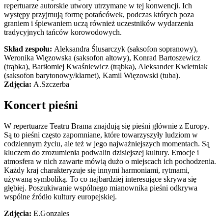
repertuarze autorskie utwory utrzymane w tej konwencji. Ich
występy przyjmują formę potańcówek, podczas których poza
graniem i śpiewaniem uczą również uczestników wydarzenia
tradycyjnych tańców korowodowych.
Skład zespołu:
Aleksandra Ślusarczyk (saksofon sopranowy),
Weronika Więzowska (saksofon altowy), Konrad Bartoszewicz
(trąbka), Bartłomiej Kwaśniewicz (trąbka), Aleksander Kwietniak
(saksofon barytonowy/klarnet), Kamil Więzowski (tuba).
Zdjęcia:
A.Szczerba
Koncert pieśni
W repertuarze Teatru Brama znajdują się pieśni głównie z Europy.
Są to pieśni często zapomniane, które towarzyszyły ludziom w
codziennym życiu, ale też w jego najważniejszych momentach. Są
kluczem do zrozumienia podwalin dzisiejszej kultury. Emocje i
atmosfera w nich zawarte mówią dużo o miejscach ich pochodzenia.
Każdy kraj charakteryzuje się innymi harmoniami, rytmami,
używaną symboliką. To co najbardziej interesujące skrywa się
głębiej. Poszukiwanie wspólnego mianownika pieśni odkrywa
wspólne źródło kultury europejskiej.
Zdjęcia:
E.Gonzales