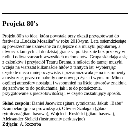
Projekt 80's
Projekt 80’s to idea, która powstała przy okazji przygotowań do
festiwalu „Ludzka Mozaika” w roku 2018-tym. Lata osiemdziesiąte
są powszechnie uznawane za najlepsze dla muzyki popularnej, a
utwory z tamtych lat do dzisiaj grane są praktycznie bez przerwy w
radiu i odtwarzaczach wszystkich melomanów. Grupa składająca się
z członków i przyjaciół Teatru Brama, z miłości do tamtej muzyki,
wzięła na warsztat kilkanaście hitów z tamtych lat, wybierając
często te nieco mniej oczywiste, i przearanżowała je na instrumenty
akustyczne, przez co nabrały one nowego życia i wymiaru. Mimo
ogólnej atmosfery nostalgii i wspomnień na liście utworów znajdują
się zarówno te do posłuchania, jak i te do potańczenia,
przygotowane z pieczołowitością i w często zaskakujący sposób.
Skład zespołu:
Daniel Jacewicz (gitara rytmiczna), Jakub „Babu”
Szambelan (gitara prowadząca), Oliwier Szałagan (gitara
rytmiczna/gitara basowa), Wojciech Rosiński (gitara basowa),
Aleksander Sielicki (instrumenty perkusyjne)
Zdjęcia:
A.Szczerba