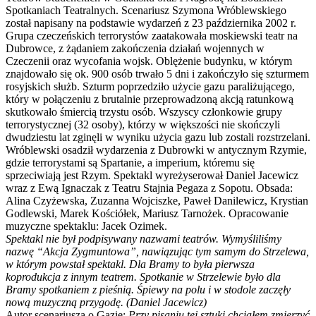
Spotkaniach Teatralnych. Scenariusz Szymona Wróblewskiego
został napisany na podstawie wydarzeń z 23 października 2002 r.
Grupa czeczeńskich terrorystów zaatakowała moskiewski teatr na
Dubrowce, z żądaniem zakończenia działań wojennych w
Czeczenii oraz wycofania wojsk. Oblężenie budynku, w którym
znajdowało się ok. 900 osób trwało 5 dni i zakończyło się szturmem
rosyjskich służb. Szturm poprzedziło użycie gazu paraliżującego,
który w połączeniu z brutalnie przeprowadzoną akcją ratunkową
skutkowało śmiercią trzystu osób. Wszyscy członkowie grupy
terrorystycznej (32 osoby), którzy w większości nie skończyli
dwudziestu lat zginęli w wyniku użycia gazu lub zostali rozstrzelani.
Wróblewski osadził wydarzenia z Dubrowki w antycznym Rzymie,
gdzie terrorystami są Spartanie, a imperium, któremu się
sprzeciwiają jest Rzym. Spektakl wyreżyserował Daniel Jacewicz
wraz z Ewą Ignaczak z Teatru Stajnia Pegaza z Sopotu. Obsada:
Alina Czyżewska, Zuzanna Wojciszke, Paweł Danilewicz, Krystian
Godlewski, Marek Kościółek, Mariusz Tarnożek. Opracowanie
muzyczne spektaklu: Jacek Ozimek.
Spektakl nie był podpisywany nazwami teatrów. Wymyśliliśmy
nazwę “Akcja Zygmuntowa”, nawiązując tym samym do Strzelewa,
w którym powstał spektakl. Dla Bramy to była pierwsza
koprodukcja z innym teatrem. Spotkanie w Strzelewie było dla
Bramy spotkaniem z pieśnią. Śpiewy na polu i w stodole zaczęły
nową muzyczną przygodę. (Daniel Jacewicz)
Autor scenariusza o Gazie:
Przy pisaniu tej sztuki chciałem zmierzyć