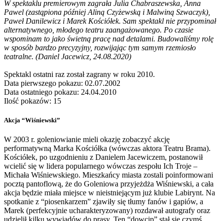
W spektaklu premierowym zagrała Julia Chabraszewska, Anna
Pawel (zastąpiona później Aliną Czyżewską i Malwiną Szwaczyk),
Paweł Danilewicz i Marek Kościółek. Sam spektakl nie przypominał
alternatywnego, młodego teatru zaangażowanego. Po czasie
wspominam to jako świetną pracę nad detalami. Budowaliśmy rolę
w sposób bardzo precyzyjny, rozwijając tym samym rzemiosło
teatralne. (Daniel Jacewicz, 24.08.2020)
Spektakl ostatni raz został zagrany w roku 2010.
Data pierwszego pokazu: 02.07.2002
Data ostatniego pokazu: 24.04.2010
Ilość pokazów: 15
Akcja “Wiśniewski”
W 2003 r. goleniowianie mieli okazję zobaczyć akcję
performatywną Marka Kościółka (wówczas aktora Teatru Brama).
Kościółek, po uzgodnieniu z Danielem Jacewiczem, postanowił
wcielić się w lidera popularnego wówczas zespołu Ich Troje –
Michała Wiśniewskiego. Mieszkańcy miasta zostali poinformowani
pocztą pantoflową, że do Goleniowa przyjeżdża Wiśniewski, a cała
akcja będzie miała miejsce w nieistniejącym już klubie Labirynt. Na
spotkanie z “piosenkarzem” zjawiły się tłumy fanów i gapiów, a
Marek (perfekcyjnie ucharakteryzowany) rozdawał autografy oraz
udzielił kilku wywiadów do prasy. Ten “dowcip” stał się czymś