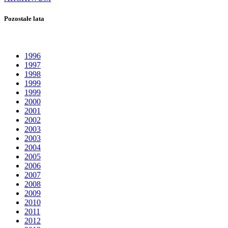
Pozostałe lata
1996
1997
1998
1999
1999
2000
2001
2002
2003
2003
2004
2005
2006
2007
2008
2009
2010
2011
2012