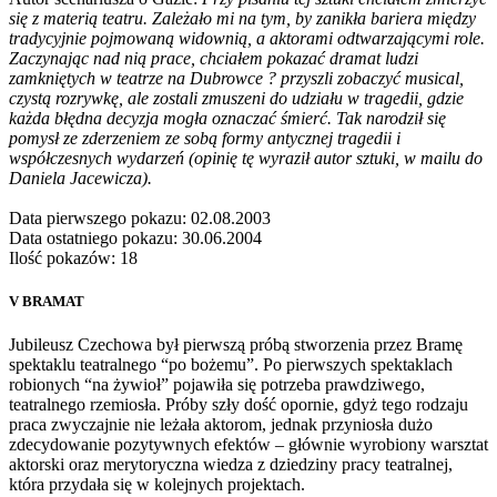
się z materią teatru. Zależało mi na tym, by zanikła bariera między
tradycyjnie pojmowaną widownią, a aktorami odtwarzającymi role.
Zaczynając nad nią prace, chciałem pokazać dramat ludzi
zamkniętych w teatrze na Dubrowce ? przyszli zobaczyć musical,
czystą rozrywkę, ale zostali zmuszeni do udziału w tragedii, gdzie
każda błędna decyzja mogła oznaczać śmierć. Tak narodził się
pomysł ze zderzeniem ze sobą formy antycznej tragedii i
współczesnych wydarzeń (opinię tę wyraził autor sztuki, w mailu do
Daniela Jacewicza).
Data pierwszego pokazu: 02.08.2003
Data ostatniego pokazu: 30.06.2004
Ilość pokazów: 18
V BRAMAT
Jubileusz Czechowa był pierwszą próbą stworzenia przez Bramę
spektaklu teatralnego “po bożemu”. Po pierwszych spektaklach
robionych “na żywioł” pojawiła się potrzeba prawdziwego,
teatralnego rzemiosła. Próby szły dość opornie, gdyż tego rodzaju
praca zwyczajnie nie leżała aktorom, jednak przyniosła dużo
zdecydowanie pozytywnych efektów – głównie wyrobiony warsztat
aktorski oraz merytoryczna wiedza z dziedziny pracy teatralnej,
która przydała się w kolejnych projektach.