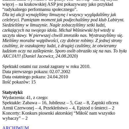
więcej – na krakowskiej ASP jest pokazywany jako przykład
“radykalnego performansu społecznego”.
Dla tej akcji wynajęliśmy limuzynę i wszyscy wyglądaliśmy jak
celebryci. Pamiętam moment jak podjechaliśmy pod klub Labirynt.
Siedzieliśmy w limuzynie. Nagle zobaczyliśmy setki ludzi,
czekających na swojego idola. Michał Wiśniewski był wtedy u
szczytu sławy. W pierwszej chwili zmroziło nas. Wystraszyliśmy się.
Mieliśmy moralne wątpliwości, czy dobrze robimy. Z jednej strony
czuliśmy, że oszukujemy ludzi, z drugiej czuliśmy, że otwieramy
ludziom oczy na zaślepienie. Sporo osób obraziło się na nas. To była
AKCJA!!! (Daniel Jacewicz, 24.08.2020)
Spektakl ostatni raz został zagrany w roku 2010.
Data pierwszego pokazu: 02.07.2002
Data ostatniego pokazu: 24.04.2010
Ilość pokazów: 15
Statystyki:
Wydarzenia: 41, z czego:
Spektakle: Zabawa – 16, Jubileusz – 5, Gaz – 8, Zapiski oficera
Armii Czerwonej – 4, Przekleństwo – 4, Epizod o śmierci – 2
Koncerty: Konkurs piosenki aktorskiej “Miłość nam wszystko
wybaczy” – 2
ARCHIWUM