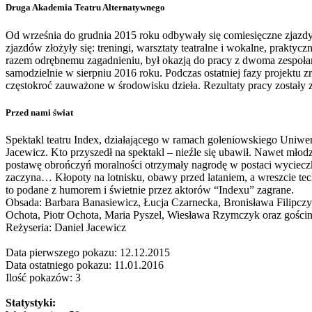
Druga Akademia Teatru Alternatywnego
Od września do grudnia 2015 roku odbywały się comiesięczne zjaz
zjazdów złożyły się: treningi, warsztaty teatralne i wokalne, prakty
razem odrębnemu zagadnieniu, był okazją do pracy z dwoma zespołami
samodzielnie w sierpniu 2016 roku. Podczas ostatniej fazy projek
częstokroć zauważone w środowisku dzieła. Rezultaty pracy zostały
Przed nami świat
Spektakl teatru Index, działającego w ramach goleniowskiego Uniwers
Jacewicz. Kto przyszedł na spektakl – nieźle się ubawił. Nawet młod
postawę obrończyń moralności otrzymały nagrodę w postaci wycieczki 
zaczyna… Kłopoty na lotnisku, obawy przed lataniem, a wreszcie te
to podane z humorem i świetnie przez aktorów “Indexu” zagrane.
Obsada: Barbara Banasiewicz, Łucja Czarnecka, Bronisława Filipczy
Ochota, Piotr Ochota, Maria Pyszel, Wiesława Rzymczyk oraz gościn
Reżyseria: Daniel Jacewicz
Data pierwszego pokazu: 12.12.2015
Data ostatniego pokazu: 11.01.2016
Ilość pokazów: 3
Statystyki: