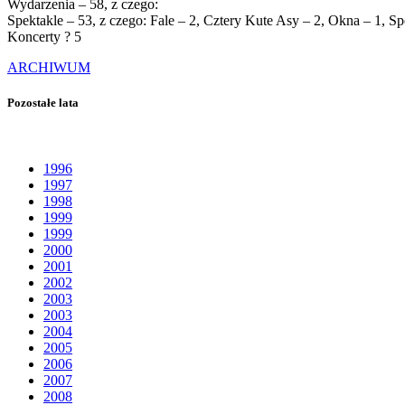
Wydarzenia – 58, z czego:
Spektakle – 53, z czego: Fale – 2, Cztery Kute Asy – 2, Okna – 1, S
Koncerty ? 5
ARCHIWUM
Pozostałe lata
1996
1997
1998
1999
1999
2000
2001
2002
2003
2003
2004
2005
2006
2007
2008