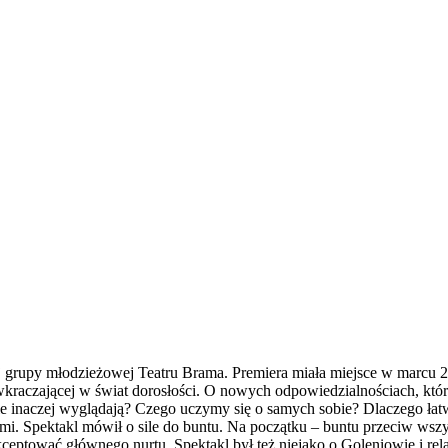
grupy młodzieżowej Teatru Brama. Premiera miała miejsce w marcu 201
wkraczającej w świat dorosłości. O nowych odpowiedzialnościach, któr
ie inaczej wyglądają? Czego uczymy się o samych sobie? Dlaczego łat
imi. Spektakl mówił o sile do buntu. Na początku – buntu przeciw wsz
eptować głównego nurtu. Spektakl był też niejako o Goleniowie i rela