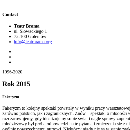
Contact
Teatr Brama
ul. Słowackiego 1
72-100 Goleniów
info@teatrbrama.org
1996-2020
Rok 2015
Fakeryzm
Fakeryzm to kolejny spektakl powstały w wyniku pracy warsztatowej 
zarówno polskich, jak i zagranicznych. Znów – spektakl o młodości 
rozczarowujemy, gdy idealizujemy sobie świat i nagle sprawy zupełn
młodzieżowy był próbą odpowiedzi na te pytania i zmierzenia się z n
ogólnie powszechnemu nurtowi. Niektórzy nigdy nie są w stanie zaakc