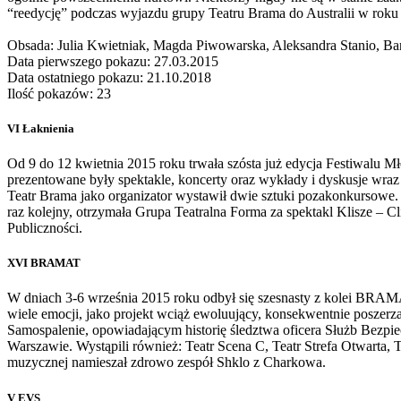
“reedycję” podczas wyjazdu grupy Teatru Brama do Australii w roku 
Obsada: Julia Kwietniak, Magda Piwowarska, Aleksandra Stanio, Bar
Data pierwszego pokazu: 27.03.2015
Data ostatniego pokazu: 21.10.2018
Ilość pokazów: 23
VI Łaknienia
Od 9 do 12 kwietnia 2015 roku trwała szósta już edycja Festiwalu Mł
prezentowane były spektakle, koncerty oraz wykłady i dyskusje wraz
Teatr Brama jako organizator wystawił dwie sztuki pozakonkursowe.
raz kolejny, otrzymała Grupa Teatralna Forma za spektakl Klisze – 
Publiczności.
XVI BRAMAT
W dniach 3-6 września 2015 roku odbył się szesnasty z kolei BRAM
wiele emocji, jako projekt wciąż ewoluujący, konsekwentnie posze
Samospalenie, opowiadającym historię śledztwa oficera Służb Bezp
Warszawie. Wystąpili również: Teatr Scena C, Teatr Strefa Otwarta
muzycznej namieszał zdrowo zespół Shklo z Charkowa.
V EVS