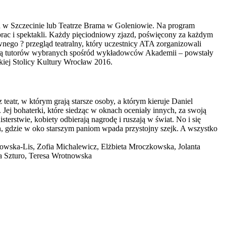
a w Szczecinie lub Teatrze Brama w Goleniowie. Na program
y prac i spektakli. Każdy pięciodniowy zjazd, poświęcony za każdym
nego ? przegląd teatralny, który uczestnicy ATA zorganizowali
yczną tutorów wybranych spośród wykładowców Akademii – powstały
kiej Stolicy Kultury Wrocław 2016.
eatr, w którym grają starsze osoby, a którym kieruje Daniel
Jej bohaterki, które siedząc w oknach oceniały innych, za swoją
rstwie, kobiety odbierają nagrodę i ruszają w świat. No i się
h, gdzie w oko starszym paniom wpada przystojny szejk. A wszystko
nowska-Lis, Zofia Michalewicz, Elżbieta Mroczkowska, Jolanta
na Szturo, Teresa Wrotnowska