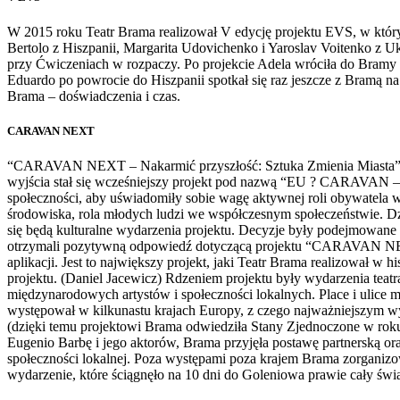
W 2015 roku Teatr Brama realizował V edycję projektu EVS, w który
Bertolo z Hiszpanii, Margarita Udovichenko i Yaroslav Voitenko z U
przy Ćwiczeniach w rozpaczy. Po projekcie Adela wróciła do Bramy n
Eduardo po powrocie do Hiszpanii spotkał się raz jeszcze z Bramą n
Brama – doświadczenia i czas.
CARAVAN NEXT
“CARAVAN NEXT – Nakarmić przyszłość: Sztuka Zmienia Miasta” to e
wyjścia stał się wcześniejszy projekt pod nazwą “EU ? CARAVAN 
społeczności, aby uświadomiły sobie wagę aktywnej roli obywatela w
środowiska, rola młodych ludzi we współczesnym społeczeństwie. Dzi
się będą kulturalne wydarzenia projektu. Decyzje były podejmowane
otrzymali pozytywną odpowiedź dotyczącą projektu “CARAVAN NEXT 
aplikacji. Jest to największy projekt, jaki Teatr Brama realizował w
projektu. (Daniel Jacewicz) Rdzeniem projektu były wydarzenia teatra
międzynarodowych artystów i społeczności lokalnych. Place i ulice 
występował w kilkunastu krajach Europy, z czego najważniejszym wy
(dzięki temu projektowi Brama odwiedziła Stany Zjednoczone w roku
Eugenio Barbę i jego aktorów, Brama przyjęła postawę partnerską or
społeczności lokalnej. Poza występami poza krajem Brama zorganizow
wydarzenie, które ściągnęło na 10 dni do Goleniowa prawie cały świ