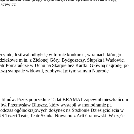
Jacewicz
cyjnie, festiwal odbył się w formie konkursu, w ramach którego
odzieżowe m.in. z Zielonej Góry, Bydgoszczy, Słupska i Wadowic.
eatr Pomarańcze w Uchu na Skarpie bez Kartki. Główną nagrodę, po
jwiększą sympatię widowni, zdobywając tym samym Nagrodę
kazy filmów. Przez poprzednie 15 lat BRAMAT zapewnił mieszkańcom
 był Przemysław Bluszcz, który wystąpił w monodramie pt.
odczas ogólnokrajowych dożynek na Stadionie Dziesięciolecia w
S Trzeci Teatr, Teatr Sztuka Nowa oraz Arti Grabowski. W części