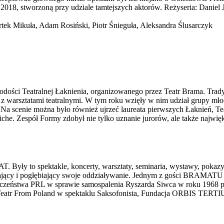
2018, stworzoną przy udziale tamtejszych aktorów. Reżyseria: Daniel 
tek Mikuła, Adam Rosiński, Piotr Śnieguła, Aleksandra Ślusarczyk
odości Teatralnej Łaknienia, organizowanego przez Teatr Brama. Trady
 z warsztatami teatralnymi. W tym roku wzięły w nim udział grupy mł
 Na scenie można było również ujrzeć laureata pierwszych Łaknień, T
Cliche. Zespół Formy zdobył nie tylko uznanie jurorów, ale także na
AT. Były to spektakle, koncerty, warsztaty, seminaria, wystawy, po
rzający i pogłębiający swoje oddziaływanie. Jednym z gości BRAMATU
ieczeństwa PRL w sprawie samospalenia Ryszarda Siwca w roku 1968 p
, Teatr From Poland w spektaklu Saksofonista, Fundacja ORBIS TERTIU