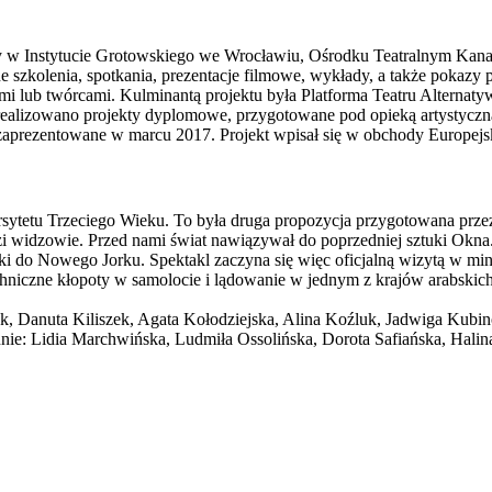
dy w Instytucie Grotowskiego we Wrocławiu, Ośrodku Teatralnym Kan
czne szkolenia, spotkania, prezentacje filmowe, wykłady, a także pokaz
 lub twórcami. Kulminantą projektu była Platforma Teatru Alternatyw
tu zrealizowano projekty dyplomowe, przygotowane pod opieką artyst
 zaprezentowane w marcu 2017. Projekt wpisał się w obchody Europejs
ytetu Trzeciego Wieku. To była druga propozycja przygotowana przez t
zi widzowie. Przed nami świat nawiązywał do poprzedniej sztuki Okna. 
do Nowego Jorku. Spektakl zaczyna się więc oficjalną wizytą w ministe
chniczne kłopoty w samolocie i lądowanie w jednym z krajów arabskic
k, Danuta Kiliszek, Agata Kołodziejska, Alina Koźluk, Jadwiga Kubi
nie: Lidia Marchwińska, Ludmiła Ossolińska, Dorota Safiańska, Hali