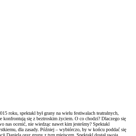
5 roku, spektakl był grany na wielu festiwalach teatralnych,
e konfrontują się z beztroskim życiem. O co chodzi? Dlaczego się
wo nas ocenić, nie wiedząc nawet kim jesteśmy? Spektakl
ystkiemu, dla zasady. Później – wybiórczo, by w końcu poddać się
cji Daniela oraz grupy z tym miejscem. Spektakl dostał swoją