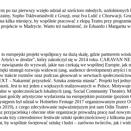
m po raz pierwszy wzięło udział aż sześcioro młodych, uzdolnionych
krainy, Sopho Tskhvariashvili z Gruzji, oraz Iva Lulić z Chorwacji. 
a kilka miesięcy, by wspólnie pracować z ekipą Teatru przy programi
a projekcie w Madrycie. Warto też nadmienić, że Eduardo i Margarita 
uropejski projekt współpracy na dużą skalę, gdzie partnerem wiodą
– Artyści w drodze”, który zakończył się w 2014 roku. CARAVAN NEX
 nawiązaniu do wyzwań, jakie nas czekają we wspólnej Europie, jak na
ęki strategii rozwoju widowni (ang. audience development) artyści i
 w trakcie rozmów oraz podczas głosowań w serwisach społecznościowy
– Nakarmić przyszłość. Sztuka zmienia miasta”. Projekt był jednym 
 historii. Jest to też jeden z większych realizowanych w Polsce. Motywu
lne w społecznościach lokalnych (ang. Social Community Theatre). Miast
miast gościły artystyczne wydarzenia na europejskim poziomie (pozio
stępem był udział w Holstebro Festuge 2017 organizowanym przez Odi
 2019), z czego zdecydowanie najważniejszym jest sam Odin Teatret –
az przyjacielską i obecnie obie organizacje prowadzą pracę nad nowy
ała trzy czterodniowe festiwale sztuki społecznościowej z kilkoma par
at, by wspólnie świętować sztukę i ludzi – zarówno twórców, jak i wid