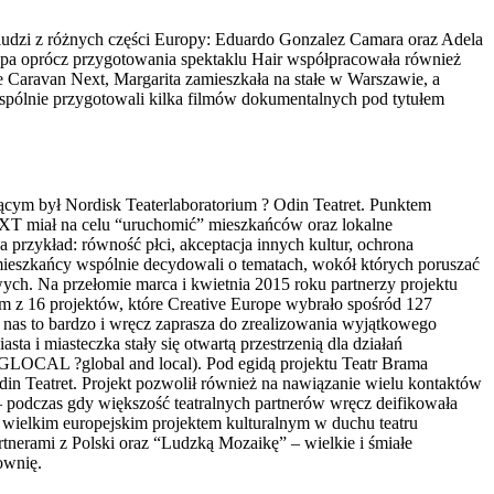
 ludzi z różnych części Europy: Eduardo Gonzalez Camara oraz Adela
Grupa oprócz przygotowania spektaklu Hair współpracowała również
e Caravan Next, Margarita zamieszkała na stałe w Warszawie, a
wspólnie przygotowali kilka filmów dokumentalnych pod tytułem
cym był Nordisk Teaterlaboratorium ? Odin Teatret. Punktem
T miał na celu “uruchomić” mieszkańców oraz lokalne
 przykład: równość płci, akceptacja innych kultur, ochrona
 mieszkańcy wspólnie decydowali o tematach, wokół których poruszać
ch. Na przełomie marca i kwietnia 2015 roku partnerzy projektu
z 16 projektów, które Creative Europe wybrało spośród 127
je nas to bardzo i wręcz zaprasza do zrealizowania wyjątkowego
a i miasteczka stały się otwartą przestrzenią dla działań
m GLOCAL ?global and local). Pod egidą projektu Teatr Brama
n Teatret. Projekt pozwolił również na nawiązanie wielu kontaktów
 podczas gdy większość teatralnych partnerów wręcz deifikowała
m wielkim europejskim projektem kulturalnym w duchu teatru
tnerami z Polski oraz “Ludzką Mozaikę” – wielkie i śmiałe
ownię.