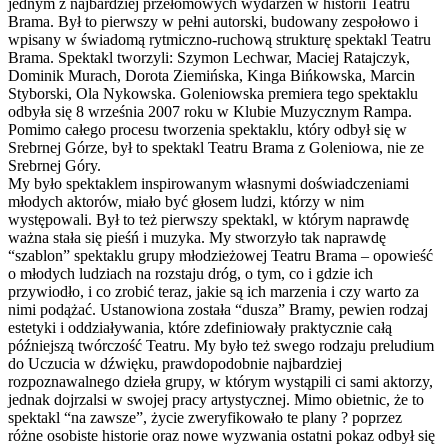
jednym z najbardziej przełomowych wydarzeń w historii Teatru
Brama. Był to pierwszy w pełni autorski, budowany zespołowo i
wpisany w świadomą rytmiczno-ruchową strukturę spektakl Teatru
Brama. Spektakl tworzyli: Szymon Lechwar, Maciej Ratajczyk,
Dominik Murach, Dorota Ziemińska, Kinga Bińkowska, Marcin
Styborski, Ola Nykowska. Goleniowska premiera tego spektaklu
odbyła się 8 września 2007 roku w Klubie Muzycznym Rampa.
Pomimo całego procesu tworzenia spektaklu, który odbył się w
Srebrnej Górze, był to spektakl Teatru Brama z Goleniowa, nie ze
Srebrnej Góry.
My było spektaklem inspirowanym własnymi doświadczeniami
młodych aktorów, miało być głosem ludzi, którzy w nim
występowali. Był to też pierwszy spektakl, w którym naprawdę
ważna stała się pieśń i muzyka. My stworzyło tak naprawdę
“szablon” spektaklu grupy młodzieżowej Teatru Brama – opowieść
o młodych ludziach na rozstaju dróg, o tym, co i gdzie ich
przywiodło, i co zrobić teraz, jakie są ich marzenia i czy warto za
nimi podążać. Ustanowiona została “dusza” Bramy, pewien rodzaj
estetyki i oddziaływania, które zdefiniowały praktycznie całą
późniejszą twórczość Teatru. My było też swego rodzaju preludium
do Uczucia w dźwięku, prawdopodobnie najbardziej
rozpoznawalnego dzieła grupy, w którym wystąpili ci sami aktorzy,
jednak dojrzalsi w swojej pracy artystycznej. Mimo obietnic, że to
spektakl “na zawsze”, życie zweryfikowało te plany ? poprzez
różne osobiste historie oraz nowe wyzwania ostatni pokaz odbył się