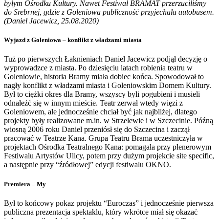
byłym Ośrodku Kultury. Nawet Festiwal BRAMAT przerzuciliśmy
do Srebrnej, gdzie z Goleniowa publiczność przyjechała autobusem.
(Daniel Jacewicz, 25.08.2020)
Wyjazd z Goleniowa – konflikt z władzami miasta
Tuż po pierwszych Łaknieniach Daniel Jacewicz podjął decyzję o
wyprowadzce z miasta. Po dziesięciu latach robienia teatru w
Goleniowie, historia Bramy miała dobiec końca. Spowodował to
nagły konflikt z władzami miasta i Goleniowskim Domem Kultury.
Był to ciężki okres dla Bramy, wszyscy byli pogubieni i musieli
odnaleźć się w innym mieście. Teatr zerwał wtedy więzi z
Goleniowem, ale jednocześnie chciał być jak najbliżej, dlatego
projekty były realizowane m.in. w Strzelewie i w Szczecinie. Późną
wiosną 2006 roku Daniel przeniósł się do Szczecina i zaczął
pracować w Teatrze Kana. Grupa Teatru Brama uczestniczyła w
projektach Ośrodka Teatralnego Kana: pomagała przy plenerowym
Festiwalu Artystów Ulicy, potem przy dużym projekcie site specific,
a następnie przy “źródłowej” edycji festiwalu OKNO.
Premiera – My
Był to końcowy pokaz projektu “Euroczas” i jednocześnie pierwsza
publiczna prezentacja spektaklu, który wkrótce miał się okazać