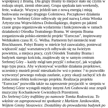
współpracę z Bramą. Dla grupy Bramy to miejsce stało się czymś w
rodzaju utopii, ziemii obiecanej. Grupa spędzała tam weekendy,
ferie, wakacje. Wszyscy jeździli tam z nową energią i misją
budowania swojego drugiego Goleniowa. Początkowe działania
Bramy w Srebrnej Górze odbywały się pod nazwą Letnia Wioska
Artystyczna Województwa Dolnośląskiego, dopiero po jakimś
czasie grupa organizowała wydarzenia i funkcjonowała w ramach
działalności Ośrodka Teatralnego Brama. W sierpniu Brama
zorganizowała polsko-niemiecki projekt “Euroczas”, inspirowany
Wehikułem czasu H. G. Wellsa. Partnerem był niemiecki teatr
Bruckhausen. Pobyt Bramy w mieście był zauważalny, ponieważ
większość zajęć warsztatowych odbywało się na świeżym
powietrzu, a miejsca pracy, czyli Ośrodek Teatralny Brama i
budynek starego kościoła, znajdowały się w samym centrum
Srebrnej Góry – każdy mógł tam przyjść i zobaczyć, jak wygląda
tego typu praca. Aby wykonywać wszelkie działania projektowe,
uczestnicy musieli prosić mieszkańców wsi o pomoc ? to pozwoliło
wytworzyć pewnego rodzaju zaufanie, a przy okazji zachęcić ich do
zobaczenia efektu końcowego projektu. Realizacja projektu
“Euroczas” pozwoliła także na zaproszenie przyjaciół: w sierpniu w
Srebrnej Górze wystąpili między innymi Arti Grabowski oraz zespół
muzyczny Kochankowie Gwiezdnych Przestrzeni.
Do Srebrnej Góry trafiliśmy po namowie Tomka Rodowicza. To
właśnie on zaproponował mi spotkanie z Markiem Janikowskim,
Wójtem Gminy Stoszowice. Dostaliśmy do prowadzenia budynek po