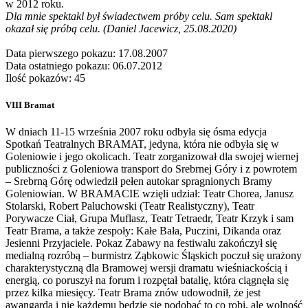
w 2012 roku.
Dla mnie spektakl był świadectwem próby celu. Sam spektakl
okazał się próbą celu. (Daniel Jacewicz, 25.08.2020)
Data pierwszego pokazu: 17.08.2007
Data ostatniego pokazu: 06.07.2012
Ilość pokazów: 45
VIII Bramat
W dniach 11-15 września 2007 roku odbyła się ósma edycja
Spotkań Teatralnych BRAMAT, jedyna, która nie odbyła się w
Goleniowie i jego okolicach. Teatr zorganizował dla swojej wiernej
publiczności z Goleniowa transport do Srebrnej Góry i z powrotem
– Srebrną Górę odwiedził pełen autokar spragnionych Bramy
Goleniowian. W BRAMACIE wzięli udział: Teatr Chorea, Janusz
Stolarski, Robert Paluchowski (Teatr Realistyczny), Teatr
Porywacze Ciał, Grupa Muflasz, Teatr Tetraedr, Teatr Krzyk i sam
Teatr Brama, a także zespoły: Kałe Bała, Puczini, Dikanda oraz
Jesienni Przyjaciele. Pokaz Zabawy na festiwalu zakończył się
medialną rozróbą – burmistrz Ząbkowic Śląskich poczuł się urażony
charakterystyczną dla Bramowej wersji dramatu wieśniackością i
energią, co poruszył na forum i rozpętał batalię, która ciągnęła się
przez kilka miesięcy. Teatr Brama znów udowodnił, że jest
awangardą i nie każdemu będzie się podobać to co robi, ale wolność