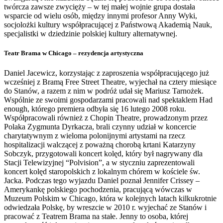
twórcza zawsze zwycięży – w tej małej wojnie grupa dostała
wsparcie od wielu osób, między innymi profesor Anny Wyki,
socjolożki kultury współpracującej z Państwową Akademią Nauk,
specjalistki w dziedzinie polskiej kultury alternatywnej.
Teatr Brama w Chicago – rezydencja artystyczna
Daniel Jacewicz, korzystając z zaproszenia współpracującego już
wcześniej z Bramą Free Street Theatre, wyjechał na cztery miesiące
do Stanów, a razem z nim w podróż udał się Mariusz Tarnożek.
Wspólnie ze swoimi gospodarzami pracowali nad spektaklem Had
enough, którego premiera odbyła się 16 lutego 2008 roku.
Współpracowali również z Chopin Theatre, prowadzonym przez
Polaka Zygmunta Dyrkacza, brali czynny udział w koncercie
charytatywnym z wieloma polonijnymi artystami na rzecz
hospitalizacji walczącej z poważną chorobą krtani Katarzyny
Sobczyk, przygotowali koncert kolęd, który był nagrywany dla
Stacji Telewizyjnej “Polvision”, a w styczniu zaprezentowali
koncert kolęd staropolskich z lokalnym chórem w kościele św.
Jacka. Podczas tego wyjazdu Daniel poznał Jennifer Crissey –
Amerykankę polskiego pochodzenia, pracującą wówczas w
Muzeum Polskim w Chicago, która w kolejnych latach kilkukrotnie
odwiedzała Polskę, by wreszcie w 2010 r. wyjechać ze Stanów i
pracować z Teatrem Brama na stałe. Jenny to osoba, której