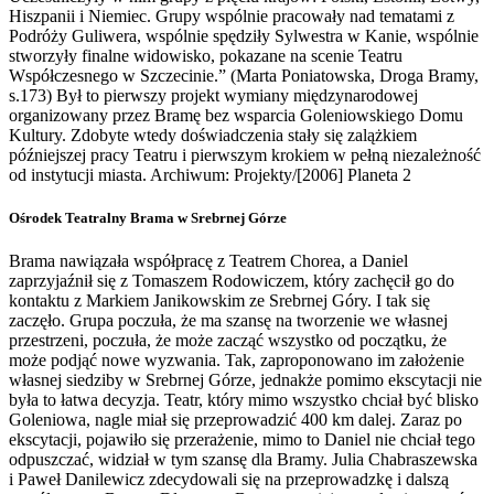
Hiszpanii i Niemiec. Grupy wspólnie pracowały nad tematami z
Podróży Guliwera, wspólnie spędziły Sylwestra w Kanie, wspólnie
stworzyły finalne widowisko, pokazane na scenie Teatru
Współczesnego w Szczecinie.” (Marta Poniatowska, Droga Bramy,
s.173) Był to pierwszy projekt wymiany międzynarodowej
organizowany przez Bramę bez wsparcia Goleniowskiego Domu
Kultury. Zdobyte wtedy doświadczenia stały się zalążkiem
późniejszej pracy Teatru i pierwszym krokiem w pełną niezależność
od instytucji miasta. Archiwum: Projekty/[2006] Planeta 2
Ośrodek Teatralny Brama w Srebrnej Górze
Brama nawiązała współpracę z Teatrem Chorea, a Daniel
zaprzyjaźnił się z Tomaszem Rodowiczem, który zachęcił go do
kontaktu z Markiem Janikowskim ze Srebrnej Góry. I tak się
zaczęło. Grupa poczuła, że ma szansę na tworzenie we własnej
przestrzeni, poczuła, że może zacząć wszystko od początku, że
może podjąć nowe wyzwania. Tak, zaproponowano im założenie
własnej siedziby w Srebrnej Górze, jednakże pomimo ekscytacji nie
była to łatwa decyzja. Teatr, który mimo wszystko chciał być blisko
Goleniowa, nagle miał się przeprowadzić 400 km dalej. Zaraz po
ekscytacji, pojawiło się przerażenie, mimo to Daniel nie chciał tego
odpuszczać, widział w tym szansę dla Bramy. Julia Chabraszewska
i Paweł Danilewicz zdecydowali się na przeprowadzkę i dalszą