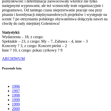
pomysłowość i determinacja zaowocowały wkrótce nie tylko
następnymi wyprawami, ale też wzmocniły teatr organizacyjnie i
programowo. Od tamtego czasu nieprzerwanie pracuje ona przy
pisaniu i koordynacji międzynarodowych projektów i występuje na
scenie ? po otrzymaniu polskiego obywatelstwa dołączyła nawet na
chwilę do rady miejskiej Goleniowa!
Statystyki:
Wydarzenia – 18, z czego:
Spektakle – 23, z czego: My – 7, Zabawa – 4, inne – 3
Koncerty ? 3, z czego: Koncert pieśni – 2
Inne ? 10, z czego: pokaz cyrkowy ? 9
ARCHIWUM
Pozostałe lata
1996
1997
1998
1999
1999
2000