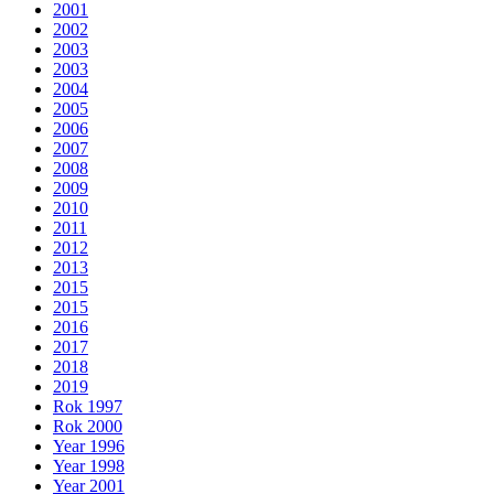
2001
2002
2003
2003
2004
2005
2006
2007
2008
2009
2010
2011
2012
2013
2015
2015
2016
2017
2018
2019
Rok 1997
Rok 2000
Year 1996
Year 1998
Year 2001