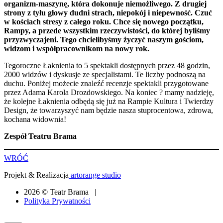
organizm-maszynę, która dokonuje niemożliwego. Z drugiej
strony z tyłu głowy dudni strach, niepokój i niepewność. Czuć
w kościach stresy z całego roku. Chce się nowego początku,
Rampy, a przede wszystkim rzeczywistości, do której byliśmy
przyzwyczajeni. Tego chcielibyśmy życzyć naszym gościom,
widzom i współpracownikom na nowy rok.
Tegoroczne Łaknienia to 5 spektakli dostępnych przez 48 godzin,
2000 widzów i dyskusje ze specjalistami. Te liczby podnoszą na
duchu. Poniżej możecie znaleźć recenzje spektakli przygotowane
przez Adama Karola Drozdowskiego. Na koniec ? mamy nadzieję,
że kolejne Łaknienia odbędą się już na Rampie Kultura i Twierdzy
Design, że towarzyszyć nam będzie nasza stuprocentowa, zdrowa,
kochana widownia!
Zespół Teatru Brama
WRÓĆ
Projekt & Realizacja
artorange studio
2026 © Teatr Brama |
Polityka Prywatności