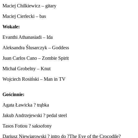
Maciej Chilkiewicz – gitary
Maciej Cierlecki – bas
Wokale:
Evanthi Athanasiadi – Ida
Aleksandra Ślusarczyk – Goddess
Juan Carlos Cano – Zombie Spirit
Michał Grobelny – Knut
Wojciech Rosiński – Man in TV
Gościnnie:
Agata Ławicka ? trąbka
Jakub Andrzejewski ? pedal steel
Tasos Fotiou ? saksofony
Dariusz Niewiarowski ? intro do ?The Eye of the Crocodile?