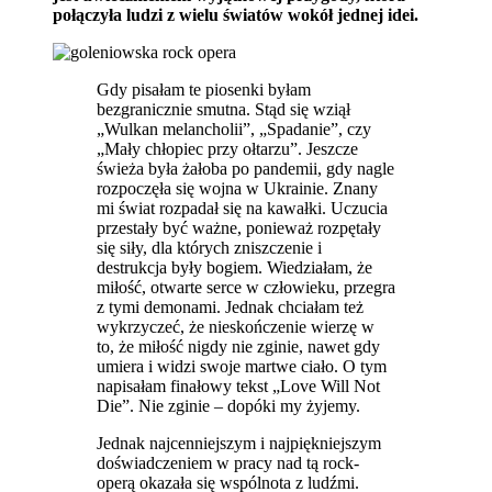
połączyła ludzi z wielu światów wokół jednej idei.
Gdy pisałam te piosenki byłam
bezgranicznie smutna. Stąd się wziął
„Wulkan melancholii”, „Spadanie”, czy
„Mały chłopiec przy ołtarzu”. Jeszcze
świeża była żałoba po pandemii, gdy nagle
rozpoczęła się wojna w Ukrainie. Znany
mi świat rozpadał się na kawałki. Uczucia
przestały być ważne, ponieważ rozpętały
się siły, dla których zniszczenie i
destrukcja były bogiem. Wiedziałam, że
miłość, otwarte serce w człowieku, przegra
z tymi demonami. Jednak chciałam też
wykrzyczeć, że nieskończenie wierzę w
to, że miłość nigdy nie zginie, nawet gdy
umiera i widzi swoje martwe ciało. O tym
napisałam finałowy tekst „Love Will Not
Die”. Nie zginie – dopóki my żyjemy.
Jednak najcenniejszym i najpiękniejszym
doświadczeniem w pracy nad tą rock-
operą okazała się wspólnota z ludźmi.