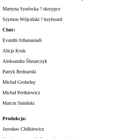
Martyna Synówka ? skrzypce
Szymon Wójciński ? keyboard
Chór:
Evanthi Athanasiadi
Alicja Kruk
Aleksandra Ślusarczyk
Patryk Bednarski
Michał Grobelny
Michał Pertkiewicz
Marcin Simiński
Produkcja:
Jarosław Chilkiewicz