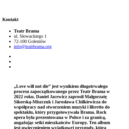
Kontakt
Teatr Brama
ul. Słowackiego 1
72-100 Goleniów
info@teatrbrama.org
„Love will not die” jest wynikiem długotrwałego
procesu zapoczątkowanego przez Teatr Brama w
2022 roku. Daniel Jacewicz zaprosił Małgorzatę
Sikorską-Miszczuk i Jarosława Chilkiewicza do
współpracy nad stworzeniem muzyki i libretto do
spektaklu, który przygotowywała Brama. Rock
opera była prezentowana w Polsce i za granicą,
angażując setki mieszkańców Europy. Ten album
jest uwiecznieniem wyjątkowej przygody, która