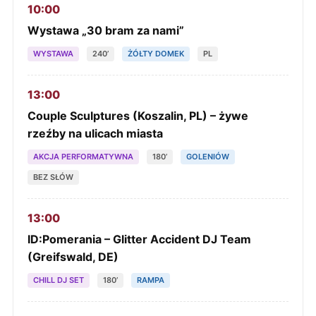
10:00
Wystawa „30 bram za nami”
WYSTAWA
240’
ŻÓŁTY DOMEK
PL
13:00
Couple Sculptures (Koszalin, PL) – żywe
rzeźby na ulicach miasta
AKCJA PERFORMATYWNA
180’
GOLENIÓW
BEZ SŁÓW
13:00
ID:Pomerania – Glitter Accident DJ Team
(Greifswald, DE)
CHILL DJ SET
180’
RAMPA