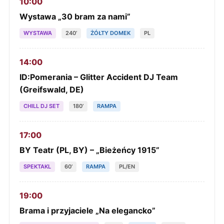
10:00
Wystawa „30 bram za nami”
WYSTAWA
240’
ŻÓŁTY DOMEK
PL
14:00
ID:Pomerania – Glitter Accident DJ Team
(Greifswald, DE)
CHILL DJ SET
180’
RAMPA
17:00
BY Teatr (PL, BY) – „Bieżeńcy 1915”
SPEKTAKL
60’
RAMPA
PL/EN
19:00
Brama i przyjaciele „Na elegancko”