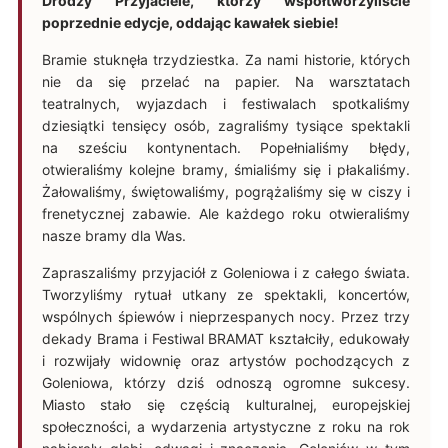
Drodzy Przyjaciele, którzy współtworzyliście
poprzednie edycje, oddając kawałek siebie!
Bramie stuknęła trzydziestka. Za nami historie, których
nie da się przelać na papier. Na warsztatach
teatralnych, wyjazdach i festiwalach spotkaliśmy
dziesiątki tensięcy osób, zagraliśmy tysiące spektakli
na sześciu kontynentach. Popełnialiśmy błędy,
otwieraliśmy kolejne bramy, śmialiśmy się i płakaliśmy.
Żałowaliśmy, świętowaliśmy, pogrążaliśmy się w ciszy i
frenetycznej zabawie. Ale każdego roku otwieraliśmy
nasze bramy dla Was.
Zapraszaliśmy przyjaciół z Goleniowa i z całego świata.
Tworzyliśmy rytuał utkany ze spektakli, koncertów,
wspólnych śpiewów i nieprzespanych nocy. Przez trzy
dekady Brama i Festiwal BRAMAT kształciły, edukowały
i rozwijały widownię oraz artystów pochodzących z
Goleniowa, którzy dziś odnoszą ogromne sukcesy.
Miasto stało się częścią kulturalnej, europejskiej
społeczności, a wydarzenia artystyczne z roku na rok