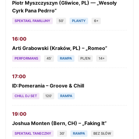
Piotr Myszczyszyn (Gliwice, PL) — „Wesoły
Cyrk Pana Pedrro”
SPEKTAKL FAMILIJNY
50’
PLANTY
6+
16:00
Arti Grabowski (Kraków, PL) – „Romeo”
PERFORMANS
45’
RAMPA
PL/EN
14+
17:00
ID:Pomerania – Groove & Chill
CHILL DJ SET
120’
RAMPA
19:00
Joshua Monten (Bern, CH) – „Faking It”
SPEKTAKL TANECZNY
30’
RAMPA
BEZ SŁÓW