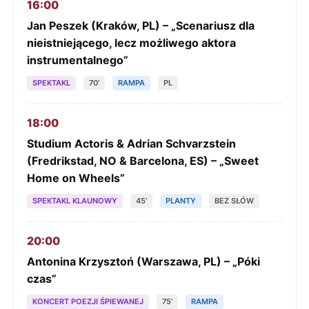
16:00
Jan Peszek (Kraków, PL) – „Scenariusz dla
nieistniejącego, lecz możliwego aktora
instrumentalnego”
SPEKTAKL
70’
RAMPA
PL
18:00
Studium Actoris & Adrian Schvarzstein
(Fredrikstad, NO & Barcelona, ES) – „Sweet
Home on Wheels”
SPEKTAKL KLAUNOWY
45’
PLANTY
BEZ SŁÓW
20:00
Antonina Krzysztoń (Warszawa, PL) – „Póki
czas”
KONCERT POEZJI ŚPIEWANEJ
75’
RAMPA