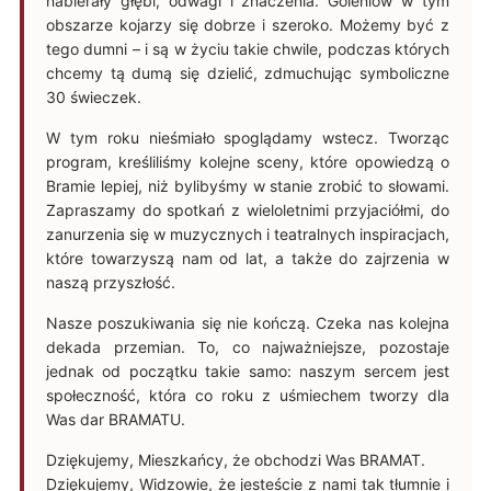
nabierały głębi, odwagi i znaczenia. Goleniów w tym
obszarze kojarzy się dobrze i szeroko. Możemy być z
tego dumni – i są w życiu takie chwile, podczas których
chcemy tą dumą się dzielić, zdmuchując symboliczne
30 świeczek.
W tym roku nieśmiało spoglądamy wstecz. Tworząc
program, kreśliliśmy kolejne sceny, które opowiedzą o
Bramie lepiej, niż bylibyśmy w stanie zrobić to słowami.
Zapraszamy do spotkań z wieloletnimi przyjaciółmi, do
zanurzenia się w muzycznych i teatralnych inspiracjach,
które towarzyszą nam od lat, a także do zajrzenia w
naszą przyszłość.
Nasze poszukiwania się nie kończą. Czeka nas kolejna
dekada przemian. To, co najważniejsze, pozostaje
jednak od początku takie samo: naszym sercem jest
społeczność, która co roku z uśmiechem tworzy dla
Was dar BRAMATU.
Dziękujemy, Mieszkańcy, że obchodzi Was BRAMAT.
Dziękujemy, Widzowie, że jesteście z nami tak tłumnie i