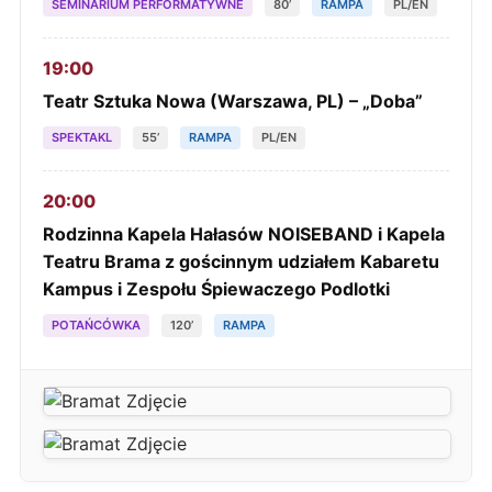
SEMINARIUM PERFORMATYWNE
80’
RAMPA
PL/EN
19:00
Teatr Sztuka Nowa (Warszawa, PL) – „Doba”
SPEKTAKL
55’
RAMPA
PL/EN
20:00
Rodzinna Kapela Hałasów NOISEBAND i Kapela
Teatru Brama z gościnnym udziałem Kabaretu
Kampus i Zespołu Śpiewaczego Podlotki
POTAŃCÓWKA
120’
RAMPA