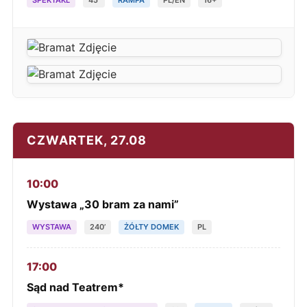
SPEKTAKL
45’
RAMPA
PL/EN
16+
CZWARTEK, 27.08
10:00
Wystawa „30 bram za nami”
WYSTAWA
240’
ŻÓŁTY DOMEK
PL
17:00
Sąd nad Teatrem*