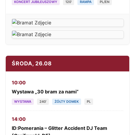
KONCERT JUBILEUSZOWY
120’
RAMPA
PL/EN
ŚRODA, 26.08
10:00
Wystawa „30 bram za nami”
WYSTAWA
240’
ŻÓŁTY DOMEK
PL
14:00
ID:Pomerania – Glitter Accident DJ Team