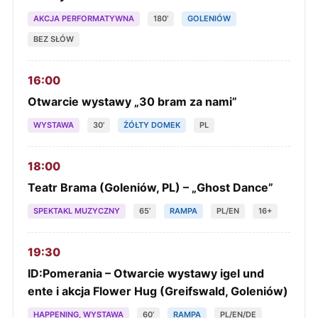
AKCJA PERFORMATYWNA
180’
GOLENIÓW
BEZ SŁÓW
16:00
Otwarcie wystawy „30 bram za nami”
WYSTAWA
30’
ŻÓŁTY DOMEK
PL
18:00
Teatr Brama (Goleniów, PL) – „Ghost Dance”
SPEKTAKL MUZYCZNY
65’
RAMPA
PL/EN
16+
19:30
ID:Pomerania – Otwarcie wystawy igel und
ente i akcja Flower Hug (Greifswald, Goleniów)
HAPPENING, WYSTAWA
60’
RAMPA
PL/EN/DE