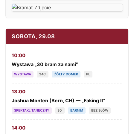
SOBOTA, 29.08
10:00
Wystawa „30 bram za nami”
WYSTAWA
240’
ŻÓŁTY DOMEK
PL
13:00
Joshua Monten (Bern, CH) — „Faking It”
SPEKTAKL TANECZNY
30’
BARNIM
BEZ SŁÓW
14:00