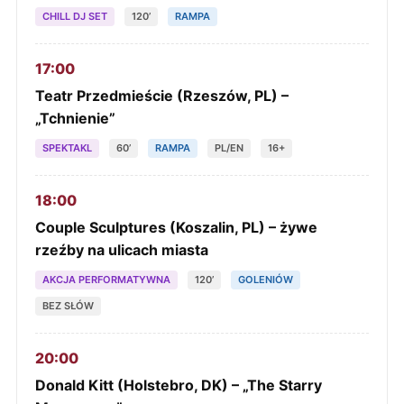
CHILL DJ SET
120’
RAMPA
17:00
Teatr Przedmieście (Rzeszów, PL) –
„Tchnienie”
SPEKTAKL
60’
RAMPA
PL/EN
16+
18:00
Couple Sculptures (Koszalin, PL) – żywe
rzeźby na ulicach miasta
AKCJA PERFORMATYWNA
120’
GOLENIÓW
BEZ SŁÓW
20:00
Donald Kitt (Holstebro, DK) – „The Starry