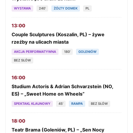
WYSTAWA
240’
ŻÓŁTY DOMEK
PL
13:00
Couple Sculptures (Koszalin, PL) – żywe
rzeźby na ulicach miasta
AKCJA PERFORMATYWNA
180’
GOLENIÓW
BEZ SŁÓW
16:00
Studium Actoris & Adrian Schvarzstein (NO,
ES) – „Sweet Home on Wheels”
SPEKTAKL KLAUNOWY
45’
RAMPA
BEZ SŁÓW
18:00
Teatr Brama (Goleniów, PL) – „Sen Nocy