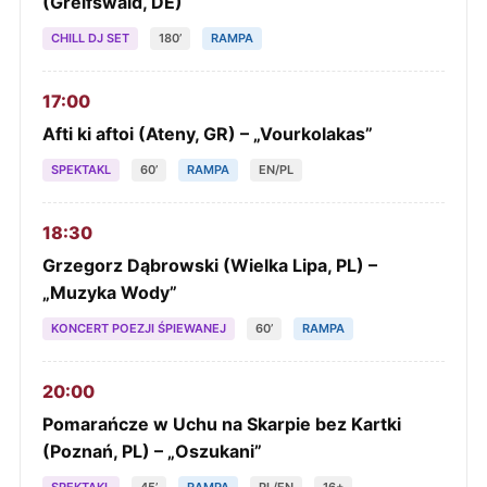
(Greifswald, DE)
CHILL DJ SET
180’
RAMPA
17:00
Afti ki aftoi (Ateny, GR) – „Vourkolakas”
SPEKTAKL
60’
RAMPA
EN/PL
18:30
Grzegorz Dąbrowski (Wielka Lipa, PL) –
„Muzyka Wody”
KONCERT POEZJI ŚPIEWANEJ
60’
RAMPA
20:00
Pomarańcze w Uchu na Skarpie bez Kartki
(Poznań, PL) – „Oszukani”