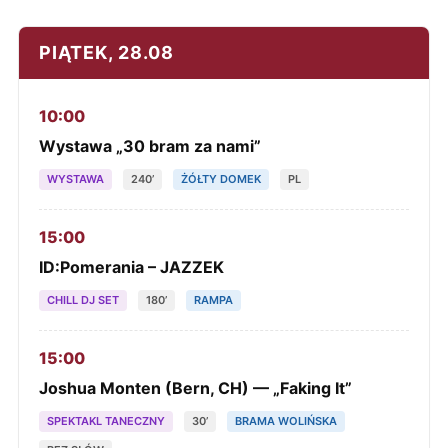
PIĄTEK, 28.08
10:00
Wystawa „30 bram za nami”
WYSTAWA
240’
ŻÓŁTY DOMEK
PL
15:00
ID:Pomerania – JAZZEK
CHILL DJ SET
180’
RAMPA
15:00
Joshua Monten (Bern, CH) — „Faking It”
SPEKTAKL TANECZNY
30’
BRAMA WOLIŃSKA