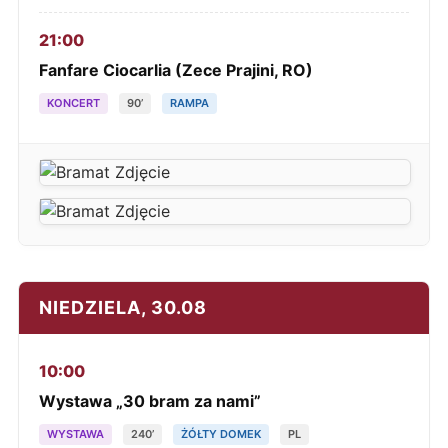
21:00
Fanfare Ciocarlia (Zece Prajini, RO)
KONCERT
90’
RAMPA
NIEDZIELA, 30.08
10:00
Wystawa „30 bram za nami”
WYSTAWA
240’
ŻÓŁTY DOMEK
PL