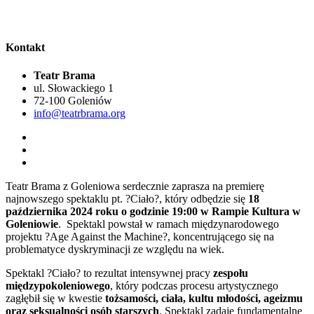
Kontakt
Teatr Brama
ul. Słowackiego 1
72-100 Goleniów
info@teatrbrama.org
Teatr Brama z Goleniowa serdecznie zaprasza na premierę
najnowszego spektaklu pt. ?Ciało?, który odbędzie się
18
października 2024 roku o godzinie 19:00 w Rampie Kultura w
Goleniowie
. Spektakl powstał w ramach międzynarodowego
projektu ?Age Against the Machine?, koncentrującego się na
problematyce dyskryminacji ze względu na wiek.
Spektakl ?Ciało? to rezultat intensywnej pracy
zespołu
międzypokoleniowego
, który podczas procesu artystycznego
zagłębił się w kwestie
tożsamości, ciała, kultu młodości, ageizmu
oraz seksualności osób starszych
. Spektakl zadaje fundamentalne