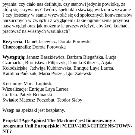
pytania: czy ciało nas definiuje, czy stanowi jedynie powłokę, za
którą się skrywamy? Twórcy spektaklu stawiają widzom wyzwanie
? czy jesteśmy w stanie wyzwolić się od społecznych konwenansów
narzuconych w związku z wyglądem? Jakie ograniczenia przynosi
nasz wygląd oraz jak możemy je przezwyciężyć, aby żyć, kochać i
pracować na własnych warunkach?
Reżyseria
: Daniel Jacewicz, Dorota Porowska
Choreografia
: Dorota Porowska
Występują
: Janusz Baszkiewicz, Barbara Biegańska, Łucja
Czarnacka, Bronisława Filipczyk, Danuta Kiliszek, Agata
Kołodziejska, Jadwiga Kubinowska, Enrique Laya Larrea,
Karolina Pańczuk, Maria Pyszel, Igor Zalewski
Kostiumy: Maria Łupińska
Wizualizacje: Enrique Laya Larrea
Grafika: Patryk Bednarski
Światło: Mateusz Poczobut, Teodor Słaby
Wstęp na spektakl jest bezpłatny.
Projekt ?Age Against The Machine? jest finansowany z
programu Unii Europejskiej ?CERV-2023-CITIZENS-TOWN-
NT?