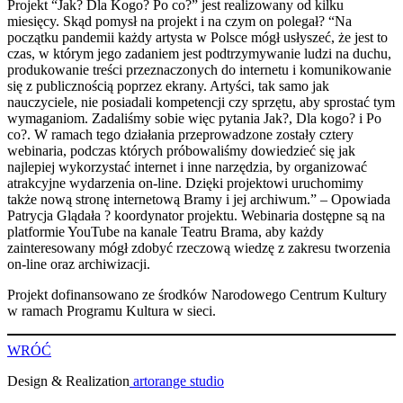
Projekt “Jak? Dla Kogo? Po co?” jest realizowany od kilku
miesięcy. Skąd pomysł na projekt i na czym on polegał? “Na
początku pandemii każdy artysta w Polsce mógł usłyszeć, że jest to
czas, w którym jego zadaniem jest podtrzymywanie ludzi na duchu,
produkowanie treści przeznaczonych do internetu i komunikowanie
się z publicznością poprzez ekrany. Artyści, tak samo jak
nauczyciele, nie posiadali kompetencji czy sprzętu, aby sprostać tym
wymaganiom. Zadaliśmy sobie więc pytania Jak?, Dla kogo? i Po
co?. W ramach tego działania przeprowadzone zostały cztery
webinaria, podczas których próbowaliśmy dowiedzieć się jak
najlepiej wykorzystać internet i inne narzędzia, by organizować
atrakcyjne wydarzenia on-line. Dzięki projektowi uruchomimy
także nową stronę internetową Bramy i jej archiwum.” – Opowiada
Patrycja Glądała ? koordynator projektu. Webinaria dostępne są na
platformie YouTube na kanale Teatru Brama, aby każdy
zainteresowany mógł zdobyć rzeczową wiedzę z zakresu tworzenia
on-line oraz archiwizacji.
Projekt dofinansowano ze środków Narodowego Centrum Kultury
w ramach Programu Kultura w sieci.
WRÓĆ
Design & Realization
artorange studio